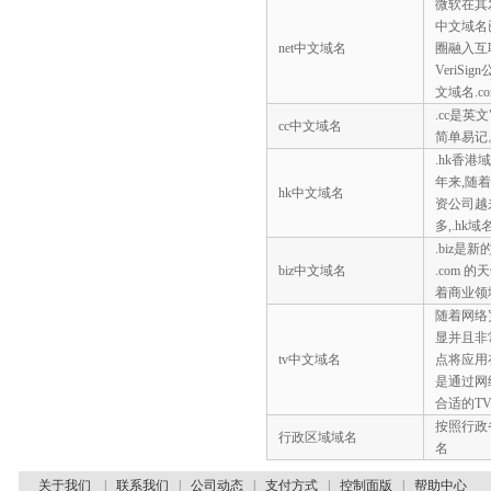
微软在其
中文域名
net中文域名
圈融入互
VeriS
文域名.c
.cc是英文
cc中文域名
简单易记。
.hk香
年来,随
hk中文域名
资公司越
多,.hk
.biz是
biz中文域名
.com 的
着商业领
随着网络
显并且非
tv中文域名
点将应用
是通过网
合适的T
按照行政
行政区域域名
名
关于我们
|
联系我们
|
公司动态
|
支付方式
|
控制面版
|
帮助中心