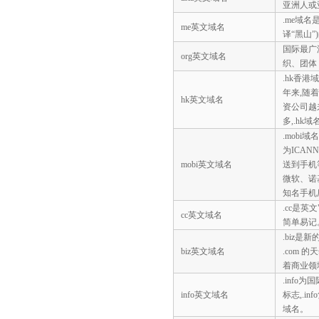
亚洲人或亚
.me域名
me英文域名
译“黑山”
国际最广
org英文域名
织、团体
.hk香
年来,随
hk英文域名
资公司越
多,.hk
.mob
为ICA
mobi英文域名
送到手机
微软、诺基亚
知名手机
.cc是英文
cc英文域名
简单易记。
.biz是
biz英文域名
.com 的
着商业领
.inf
info英文域名
标志,.
域名。