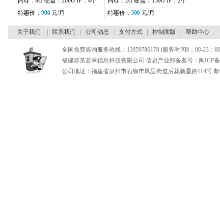
内存：8G 硬盘：200G IP：4个
内存：2G 硬盘：150G IP：2个
特惠价：
900
元/月
特惠价：
500
元/月
关于我们
|
联系我们
|
公司动态
|
支付方式
|
控制面版
|
帮助中心
全国免费咨询服务热线：13959786178 (服务时间8：00-23：00
福建群英荟萃信息科技有限公司 信息产业部备案号：闽ICP备180
公司地址：福建省泉州市石狮市凤里街道后花新星路114号 邮编：